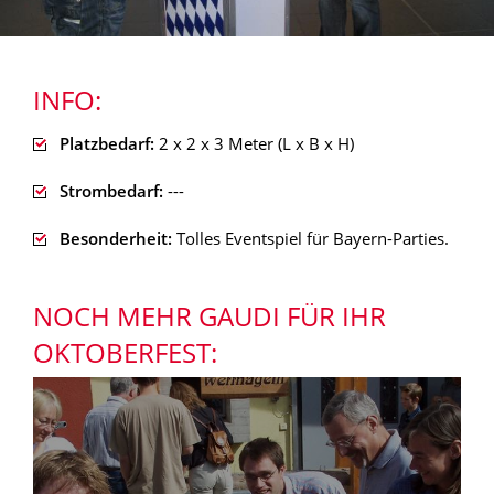
INFO:
Platzbedarf:
2 x 2 x 3 Meter (L x B x H)
Strombedarf:
---
Besonderheit:
Tolles Eventspiel für Bayern-Parties.
NOCH MEHR GAUDI FÜR IHR
OKTOBERFEST: