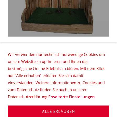
Wir verwenden nur technisch notwendige Cookies um
unsere Website zu optimieren und Ihnen das
bestmögliche Online-Erlebnis zu bieten. Mit dem Klick
auf "Alle erlauben" erklären Sie sich damit
REFERENZEN
NETZWERK
DATENSCHUTZ
einverstanden. Weitere Informationen zu Cookies und
SITEMAP
DEUTSCHLANDWEITE VERMIETUNG
zum Datenschutz finden Sie auch in unserer
Datenschutzerklärung
Erweiterte Einstellungen
top|ten music & more
Daniel Klöpper | Rosenstraße 6
| D-32832 Augustdorf | Tel: 05237-890934 | Fax: 05237-
ALLE ERLAUBEN
890935 | info@lippe-event.de