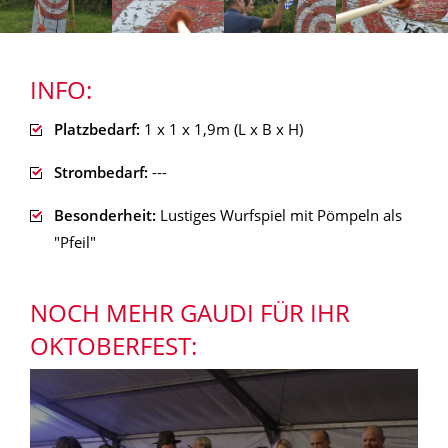
INFO:
Platzbedarf:
1 x 1 x 1,9m (L x B x H)
Strombedarf:
---
Besonderheit:
Lustiges Wurfspiel mit Pömpeln als
"Pfeil"
NOCH MEHR GAUDI FÜR IHR
OKTOBERFEST: