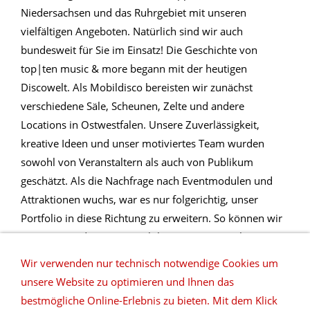
Niedersachsen und das Ruhrgebiet mit unseren
vielfältigen Angeboten. Natürlich sind wir auch
bundesweit für Sie im Einsatz! Die Geschichte von
top|ten music & more begann mit der heutigen
Discowelt. Als Mobildisco bereisten wir zunächst
verschiedene Säle, Scheunen, Zelte und andere
Locations in Ostwestfalen. Unsere Zuverlässigkeit,
kreative Ideen und unser motiviertes Team wurden
sowohl von Veranstaltern als auch von Publikum
geschätzt. Als die Nachfrage nach Eventmodulen und
Attraktionen wuchs, war es nur folgerichtig, unser
Portfolio in diese Richtung zu erweitern. So können wir
unseren Kunden einen noch besseren Service bieten
und uns von unseren Mitbewerbern abheben!
Wir verwenden nur technisch notwendige Cookies um
unsere Website zu optimieren und Ihnen das
bestmögliche Online-Erlebnis zu bieten. Mit dem Klick
Die Entstehung unserer Attraktionswelt seit 1999