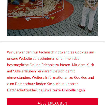
Wir verwenden nur technisch notwendige Cookies um
unsere Website zu optimieren und Ihnen das
bestmögliche Online-Erlebnis zu bieten. Mit dem Klick
auf "Alle erlauben" erklären Sie sich damit
REFERENZEN
NETZWERK
DATENSCHUTZ
einverstanden. Weitere Informationen zu Cookies und
SITEMAP
DEUTSCHLANDWEITE VERMIETUNG
zum Datenschutz finden Sie auch in unserer
Datenschutzerklärung
Erweiterte Einstellungen
top|ten music & more
Daniel Klöpper | Rosenstraße 6
| D-32832 Augustdorf | Tel: 05237-890934 | Fax: 05237-
ALLE ERLAUBEN