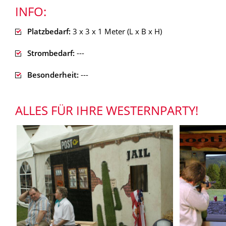
INFO:
Platzbedarf:
3 x 3 x 1 Meter (L x B x H)
Strombedarf:
---
Besonderheit:
---
ALLES FÜR IHRE WESTERNPARTY!