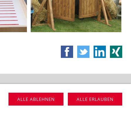
VERMIETUNG
ALLE ABLEHNEN
ALLE ERLAUBEN
: 05237-890935 | info@lippe-event.de