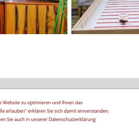
NETZWERK
DATENSCHUTZ
SITEMAP
DEUTSCHLANDWEITE 
 Website zu optimieren und Ihnen das
lle erlauben" erklären Sie sich damit einverstanden.
 | Rosenstraße 6 | D-32832 Augustdorf | Tel: 05237-890934 | Fax
en Sie auch in unserer Datenschutzerklärung
© 2026 top|ten music & more