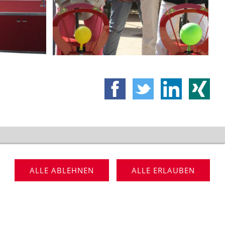
VERMIETUNG
ALLE ABLEHNEN
ALLE ERLAUBEN
: 05237-890935 | info@lippe-event.de