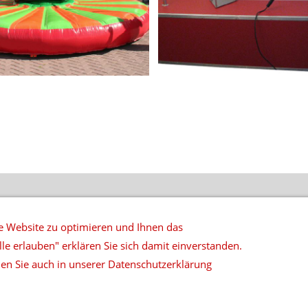
NETZWERK
DATENSCHUTZ
SITEMAP
DEUTSCHLANDWEITE 
 Website zu optimieren und Ihnen das
lle erlauben" erklären Sie sich damit einverstanden.
 | Rosenstraße 6 | D-32832 Augustdorf | Tel: 05237-890934 | Fax
en Sie auch in unserer Datenschutzerklärung
© 2026 top|ten music & more