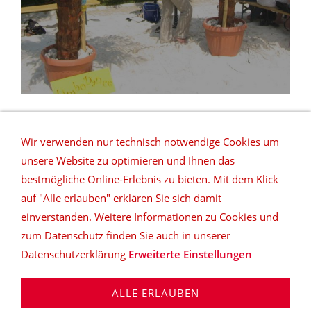
Wir verwenden nur technisch notwendige Cookies um
unsere Website zu optimieren und Ihnen das
bestmögliche Online-Erlebnis zu bieten. Mit dem Klick
auf "Alle erlauben" erklären Sie sich damit
REFERENZEN
NETZWERK
DATENSCHUTZ
einverstanden. Weitere Informationen zu Cookies und
SITEMAP
DEUTSCHLANDWEITE VERMIETUNG
zum Datenschutz finden Sie auch in unserer
Datenschutzerklärung
Erweiterte Einstellungen
top|ten music & more
Daniel Klöpper | Rosenstraße 6
| D-32832 Augustdorf | Tel: 05237-890934 | Fax: 05237-
ALLE ERLAUBEN
890935 | info@lippe-event.de