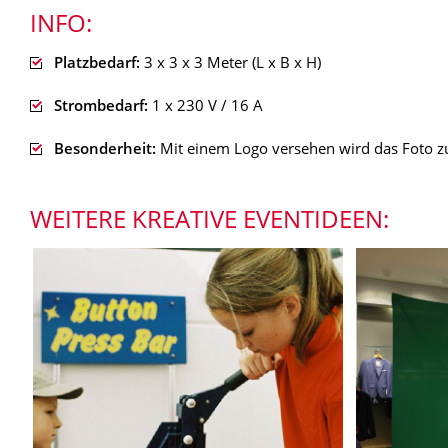
INFO:
Platzbedarf:
3 x 3 x 3 Meter (L x B x H)
Strombedarf:
1 x 230 V / 16 A
Besonderheit:
Mit einem Logo versehen wird das Foto 
WEITERE KREATIVE EVENTIDEEN: