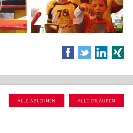
VERMIETUNG
ALLE ABLEHNEN
ALLE ERLAUBEN
: 05237-890935 | info@lippe-event.de