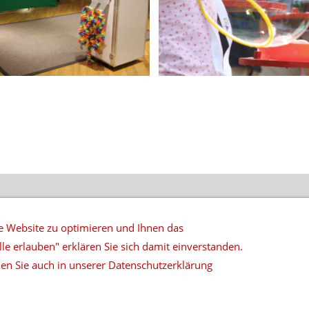
NETZWERK
DATENSCHUTZ
SITEMAP
DEUTSCHLANDWEITE 
 Website zu optimieren und Ihnen das
lle erlauben" erklären Sie sich damit einverstanden.
 | Rosenstraße 6 | D-32832 Augustdorf | Tel: 05237-890934 | Fax
en Sie auch in unserer Datenschutzerklärung
© 2026 top|ten music & more