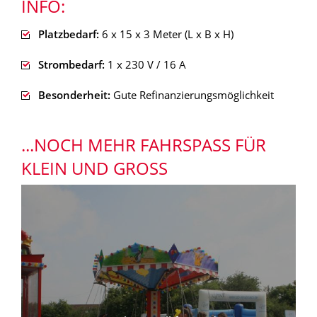
INFO:
Platzbedarf:
6 x 15 x 3 Meter (L x B x H)
Strombedarf:
1 x 230 V / 16 A
Besonderheit:
Gute Refinanzierungsmöglichkeit
...NOCH MEHR FAHRSPASS FÜR K
LEIN UND GROSS