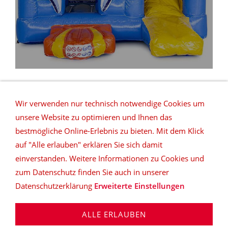
Wir verwenden nur technisch notwendige Cookies um
unsere Website zu optimieren und Ihnen das
bestmögliche Online-Erlebnis zu bieten. Mit dem Klick
auf "Alle erlauben" erklären Sie sich damit
REFERENZEN
NETZWERK
DATENSCHUTZ
einverstanden. Weitere Informationen zu Cookies und
SITEMAP
DEUTSCHLANDWEITE VERMIETUNG
zum Datenschutz finden Sie auch in unserer
Datenschutzerklärung
Erweiterte Einstellungen
top|ten music & more
Daniel Klöpper | Rosenstraße 6
| D-32832 Augustdorf | Tel: 05237-890934 | Fax: 05237-
ALLE ERLAUBEN
890935 | info@lippe-event.de