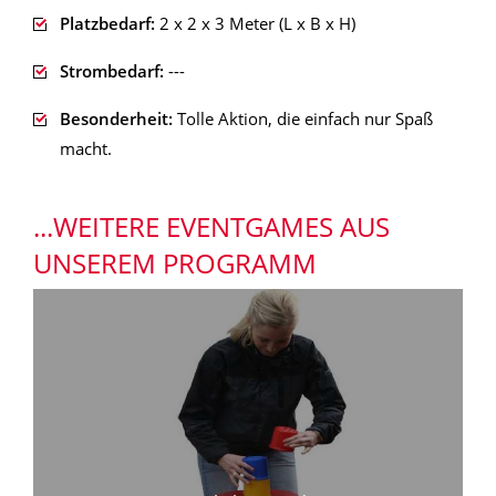
Platzbedarf:
2 x 2 x 3 Meter (L x B x H)
Strombedarf:
---
Besonderheit:
Tolle Aktion, die einfach nur Spaß
macht.
...WEITERE EVENTGAMES AUS
UNSEREM PROGRAMM