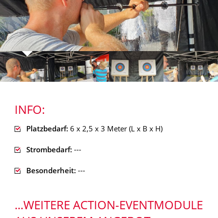
INFO:
Platzbedarf:
6 x 2,5 x 3 Meter (L x B x H)
Strombedarf:
---
Besonderheit:
---
...WEITERE ACTION-EVENTMODULE