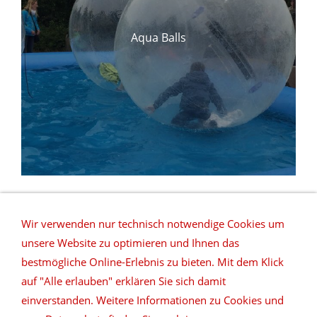
Aqua Balls
Wir verwenden nur technisch notwendige Cookies um
unsere Website zu optimieren und Ihnen das
bestmögliche Online-Erlebnis zu bieten. Mit dem Klick
auf "Alle erlauben" erklären Sie sich damit
REFERENZEN
NETZWERK
DATENSCHUTZ
einverstanden. Weitere Informationen zu Cookies und
SITEMAP
DEUTSCHLANDWEITE VERMIETUNG